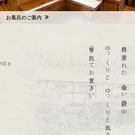
お風呂のご案内
柴原温泉 ”榧の木風呂”で心も体もリラックス。
日常を忘れてお寛ぎ下さい。
ゆっくりと、ゆっくりと流れる時間に、
自然に囲まれた、心地よい静寂の中、
対応を