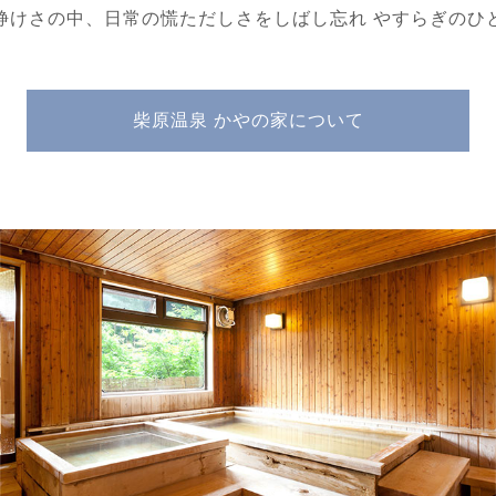
静けさの中、日常の慌ただしさをしばし忘れ やすらぎのひ
柴原温泉 かやの家について