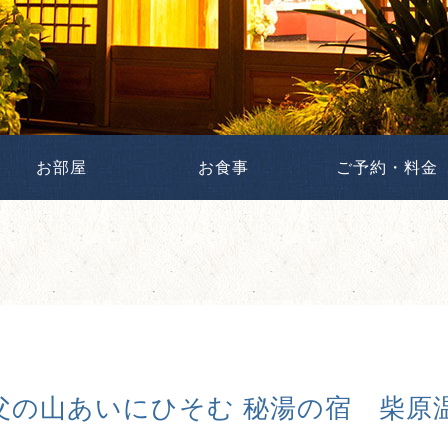
お部屋
お食事
ご予約・料金
父の山あいにひそむ 秘湯の宿 柴原