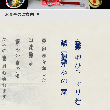
お食事のご案内
奥秩父の山の幸 川の幸いっぱいの山里料理をご堪能くださ
い
かやの木風呂で身も心も癒されます。
柴原温泉 かやの木造りの名湯、
山の味覚と山里料理に舌鼓。
奥秩父の自然の恵みを生かした、
秘湯の宿 柴原温泉 かやの家
奥秩父柴原の地にひっそり佇む